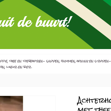
ffie, thee en toebehoren
- sappen, jammen, honing en siropen
-
jn, likeur en bier
Achterho
met thee