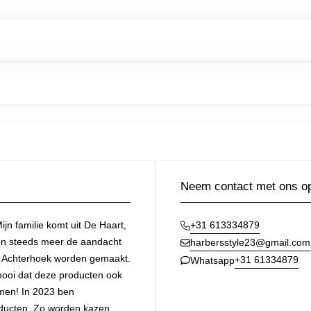
Neem contact met ons o
ijn familie komt uit De Haart,
+31 613334879
ken steeds meer de aandacht
harbersstyle23@gmail.com
e Achterhoek worden gemaakt.
+31 61334879
Whatsapp
 mooi dat deze producten ook
omen! In 2023 ben
ducten. Zo worden kazen,