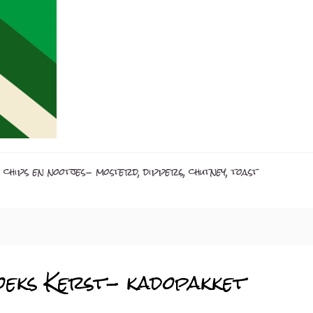
 chips en nootjes
- mosterd, dippers, chutney, toast
eks Kerst- kadopakket