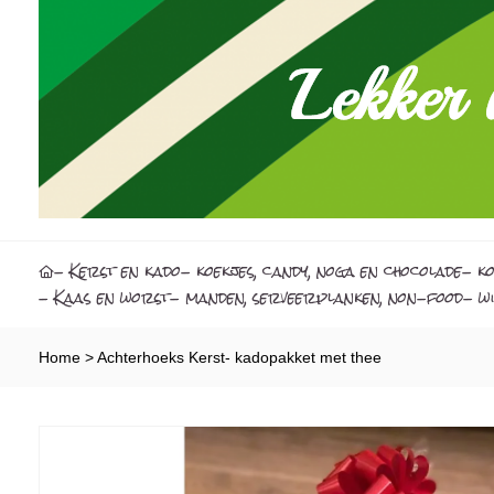
- Kerst en kado
- koekjes, candy, noga en chocolade
- ko
- Kaas en worst
- manden, serveerplanken, non-food
- wi
Home
>
Achterhoeks Kerst- kadopakket met thee